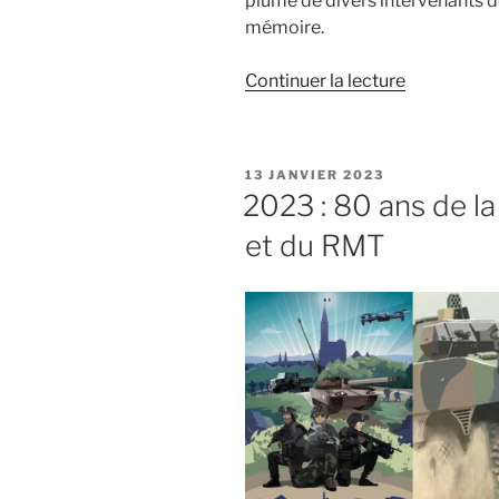
plume de divers intervenants d
mémoire.
de
Continuer la lecture
« 18-
27/01/194
:
PUBLIÉ
13 JANVIER 2023
Réduction
LE
2023 : 80 ans de l
de
et du RMT
la
poche
de
COLMAR »