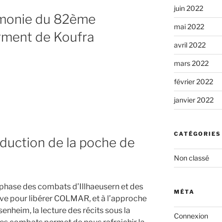
juin 2022
émonie du 82ème
mai 2022
rment de Koufra
avril 2022
mars 2022
février 2022
23
janvier 2022
CATÉGORIES
duction de la poche de
e
Non classé
 phase des combats d’Illhaeusern et des
MÉTA
ive pour libérer COLMAR, et à l’approche
heim, la lecture des récits sous la
Connexion