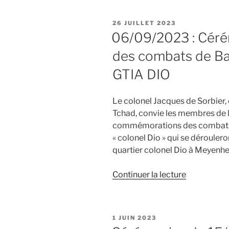
goodies
2024
PUBLIÉ
26 JUILLET 2023
sont
LE
06/09/2023 : Cér
arrivés
des combats de Baz
! »
GTIA DIO
Le colonel Jacques de Sorbier
Tchad, convie les membres de l
commémorations des combats de
« colonel Dio » qui se déroule
quartier colonel Dio à Meyenh
de
Continuer la lecture
« 06/09/2
:
Cérémonie
PUBLIÉ
1 JUIN 2023
commémor
LE