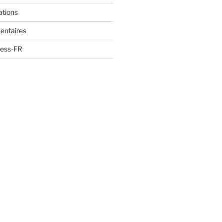
ations
entaires
ress-FR