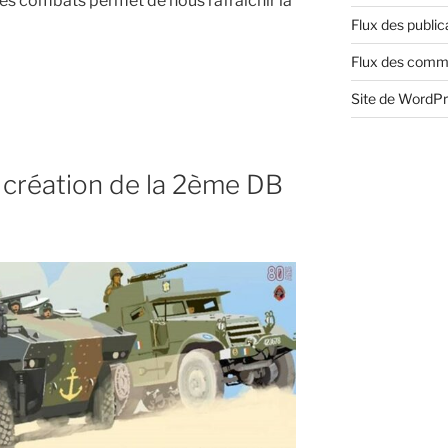
es combats permet de nous rafraichir la
Flux des public
Flux des comm
Site de WordP
5
a création de la 2ème DB