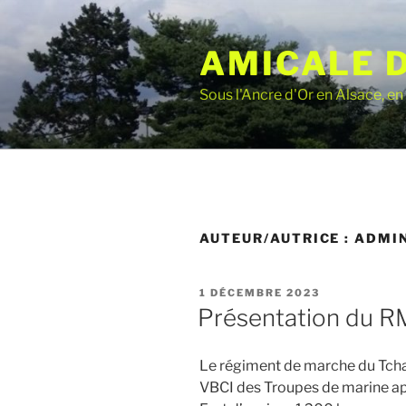
Aller
au
AMICALE 
contenu
principal
Sous l'Ancre d'Or en Alsace, e
AUTEUR/AUTRICE :
ADMI
PUBLIÉ
1 DÉCEMBRE 2023
LE
Présentation du 
Le régiment de marche du Tcha
VBCI des Troupes de marine ap