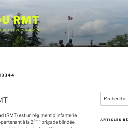
DU RMT
n avant avec Audace !
N3344
Recherche
RMT
pour
:
d (RMT) est un régiment d’infanterie
ARTICLES R
ème
partenant à la 2
brigade blindée.