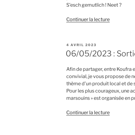
S’esch gemutlich ! Neet ?
de
Continuer la lecture
« 01/07/20
:
BBQ
PUBLIÉ
4 AVRIL 2023
de
LE
06/05/2023 : Sorti
cohésion »
Afin de partager, entre Koufra e
convivial, je vous propose de no
thème d’un produit local et de 
Pour les plus courageux, une acti
marsouins » est organisée en pr
de
Continuer la lecture
« 06/05/2
:
Sortie