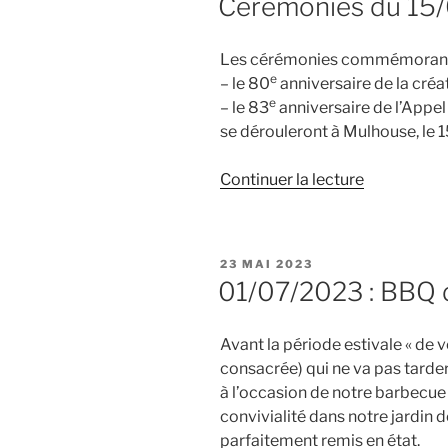
Cérémonies du 15
des
combats
Les cérémonies commémorant
de
e
– le 80
anniversaire de la créa
Bazeilles
e
– le 83
anniversaire de l’Appel
et
se dérouleront à Mulhouse, le 1
création
du
de
Continuer la lecture
GTIA
« Cérémoni
DIO »
du
15/06/202
PUBLIÉ
23 MAI 2023
à
LE
01/07/2023 : BBQ 
Mulhouse »
Avant la période estivale « de v
consacrée) qui ne va pas tarder 
à l’occasion de notre barbecue
convivialité dans notre jardin d
parfaitement remis en état.