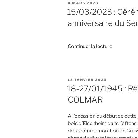
PUBLIÉ
4 MARS 2023
et
LE
15/03/2023 : Cér
repas
anniversaire du Se
de
cohésion »
de
Continuer la lecture
« 15/03/20
:
Cérémonie
du
PUBLIÉ
18 JANVIER 2023
82ème
LE
18-27/01/1945 : Ré
anniversair
COLMAR
du
Serment
de
A l’occasion du début de cette
Koufra »
bois d’Elsenheim dans l’offens
de la commémoration de Grussen