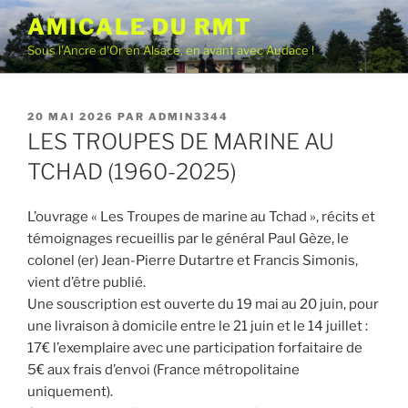
Aller
AMICALE DU RMT
au
Sous l'Ancre d'Or en Alsace, en avant avec Audace !
contenu
principal
PUBLIÉ
20 MAI 2026
PAR
ADMIN3344
LE
LES TROUPES DE MARINE AU
TCHAD (1960-2025)
L’ouvrage « Les Troupes de marine au Tchad », récits et
témoignages recueillis par le général Paul Gèze, le
colonel (er) Jean-Pierre Dutartre et Francis Simonis,
vient d’être publié.
Une souscription est ouverte du 19 mai au 20 juin, pour
une livraison à domicile entre le 21 juin et le 14 juillet :
17€ l’exemplaire avec une participation forfaitaire de
5€ aux frais d’envoi (France métropolitaine
uniquement).