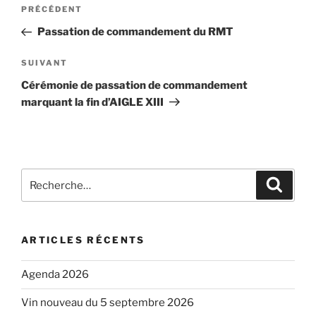
Navigation
Article
PRÉCÉDENT
de
précédent
Passation de commandement du RMT
l’article
Article
SUIVANT
suivant
Cérémonie de passation de commandement
marquant la fin d’AIGLE XIII
Recherche
Recher
pour
:
ARTICLES RÉCENTS
Agenda 2026
Vin nouveau du 5 septembre 2026