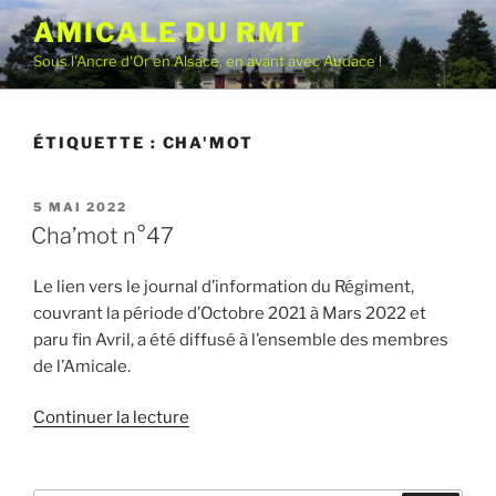
Aller
AMICALE DU RMT
au
Sous l'Ancre d'Or en Alsace, en avant avec Audace !
contenu
principal
ÉTIQUETTE :
CHA'MOT
PUBLIÉ
5 MAI 2022
LE
Cha’mot n°47
Le lien vers le journal d’information du Régiment,
couvrant la période d’Octobre 2021 à Mars 2022 et
paru fin Avril, a été diffusé à l’ensemble des membres
de l’Amicale.
de
Continuer la lecture
« Cha’mot
n°47 »