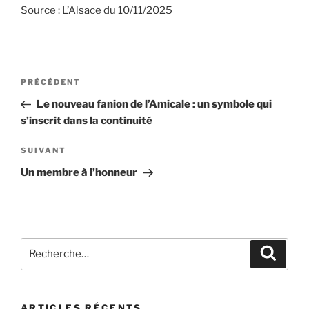
Source : L’Alsace du 10/11/2025
Navigation
Article
PRÉCÉDENT
de
précédent
Le nouveau fanion de l’Amicale : un symbole qui
l’article
s’inscrit dans la continuité
Article
SUIVANT
suivant
Un membre à l’honneur
Recherche
Recher
pour
:
ARTICLES RÉCENTS