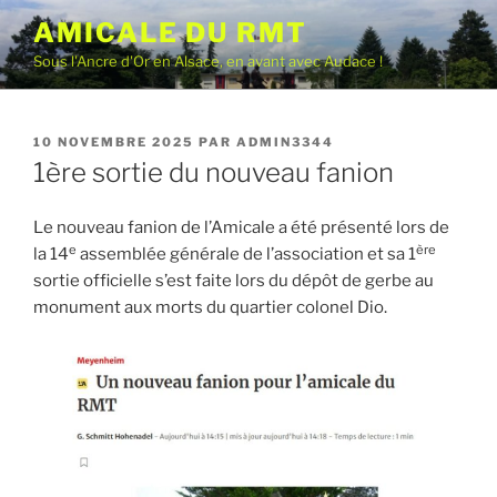
Aller
AMICALE DU RMT
au
Sous l'Ancre d'Or en Alsace, en avant avec Audace !
contenu
principal
PUBLIÉ
10 NOVEMBRE 2025
PAR
ADMIN3344
LE
1ère sortie du nouveau fanion
Le nouveau fanion de l’Amicale a été présenté lors de
e
ère
la 14
assemblée générale de l’association et sa 1
sortie officielle s’est faite lors du dépôt de gerbe au
monument aux morts du quartier colonel Dio.