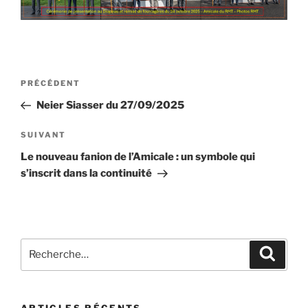
Navigation
Article
PRÉCÉDENT
de
précédent
Neier Siasser du 27/09/2025
l’article
Article
SUIVANT
suivant
Le nouveau fanion de l’Amicale : un symbole qui
s’inscrit dans la continuité
Recherche
Recher
pour
:
ARTICLES RÉCENTS