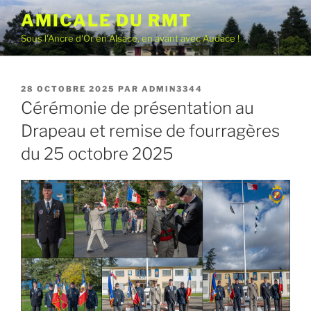
Aller
AMICALE DU RMT
au
Sous l'Ancre d'Or en Alsace, en avant avec Audace !
contenu
principal
PUBLIÉ
28 OCTOBRE 2025
PAR
ADMIN3344
LE
Cérémonie de présentation au
Drapeau et remise de fourragères
du 25 octobre 2025