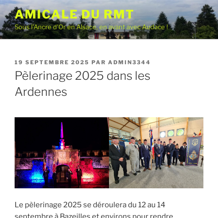
Aller
AMICALE DU RMT
au
Sous l'Ancre d'Or en Alsace, en avant avec Audace !
contenu
principal
PUBLIÉ
19 SEPTEMBRE 2025
PAR
ADMIN3344
LE
Pèlerinage 2025 dans les
Ardennes
Le pèlerinage 2025 se déroulera du 12 au 14
septembre à Bazeilles et environs pour rendre