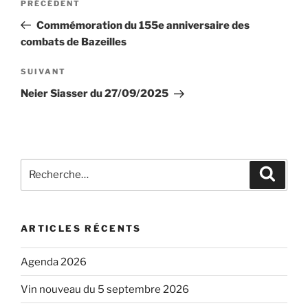
Article
PRÉCÉDENT
de
précédent
Commémoration du 155e anniversaire des
l’article
combats de Bazeilles
Article
SUIVANT
suivant
Neier Siasser du 27/09/2025
Recherche
Recher
pour
:
ARTICLES RÉCENTS
Agenda 2026
Vin nouveau du 5 septembre 2026